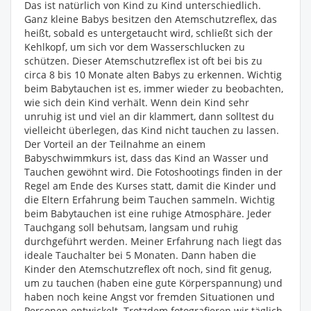
Das ist natürlich von Kind zu Kind unterschiedlich.
Ganz kleine Babys besitzen den Atemschutzreflex, das
heißt, sobald es untergetaucht wird, schließt sich der
Kehlkopf, um sich vor dem Wasserschlucken zu
schützen. Dieser Atemschutzreflex ist oft bei bis zu
circa 8 bis 10 Monate alten Babys zu erkennen. Wichtig
beim Babytauchen ist es, immer wieder zu beobachten,
wie sich dein Kind verhält. Wenn dein Kind sehr
unruhig ist und viel an dir klammert, dann solltest du
vielleicht überlegen, das Kind nicht tauchen zu lassen.
Der Vorteil an der Teilnahme an einem
Babyschwimmkurs ist, dass das Kind an Wasser und
Tauchen gewöhnt wird. Die Fotoshootings finden in der
Regel am Ende des Kurses statt, damit die Kinder und
die Eltern Erfahrung beim Tauchen sammeln. Wichtig
beim Babytauchen ist eine ruhige Atmosphäre. Jeder
Tauchgang soll behutsam, langsam und ruhig
durchgeführt werden. Meiner Erfahrung nach liegt das
ideale Tauchalter bei 5 Monaten. Dann haben die
Kinder den Atemschutzreflex oft noch, sind fit genug,
um zu tauchen (haben eine gute Körperspannung) und
haben noch keine Angst vor fremden Situationen und
Personen entwickelt. Trotzdem fotografieren wir täglich